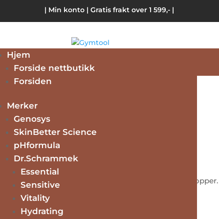
| Min konto
| Gratis frakt over 1 599,- |
Hjem
Forside nettbutikk
Forsiden
Hjem
/
Accessories
/ Ear 392 32mm Silver
Merker
Ear 392 32mm Silver
Genosys
SkinBetter Science
pHformula
kr
299.00
Dr.Schrammek
Essential
This earring is made of 925 silver or 14k gold plated copper.
Sensitive
The stud is 32mm long
Vitality
Hydrating
3 på lager