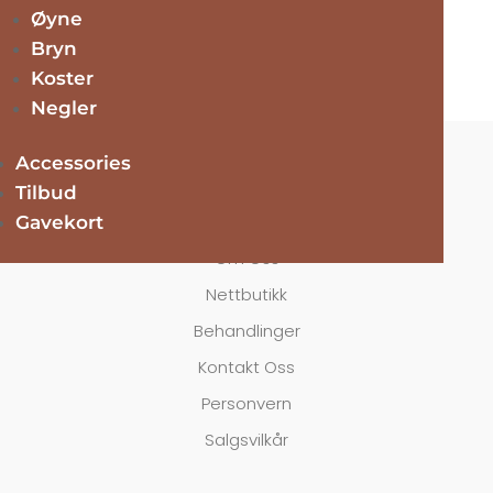
Lør: (10 – 14)
Øyne
Timer utover åpningstid etter avtale!
Bryn
Koster
Negler
Accessories
Tilbud
Navigasjon
Gavekort
Om Oss
Nettbutikk
Behandlinger
Kontakt Oss
Personvern
Salgsvilkår