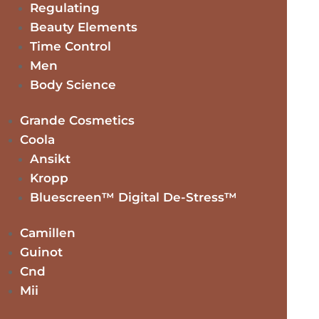
Regulating
Ear
Beauty Elements
392
Legg i handlekurv
Time Control
32mm
Silver
Men
Kategori:
Accessories
antall
Body Science
Bruksveiledning
Ingredienser
Grande Cosmetics
Coola
Bruksveiledning
Ansikt
Ingredienser
Kropp
Relaterte produkter
Bluescreen™ Digital De-Stress™
Camillen
Pedag Comfort
Guinot
kr
499.00
Dette
Velg alternativ
Cnd
produktet
Mii
Hairband Kate Nora Norway
har