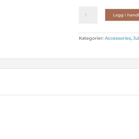
Ear
Legg i hand
625
Gold
antall
Kategorier:
Accessories
,
Ju