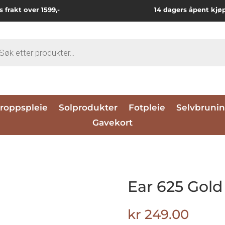
s frakt over 1599,-
14 dagers åpent kjø
ts
roppspleie
Solprodukter
Fotpleie
Selvbruni
Gavekort
Ear 625 Gold
kr
249.00