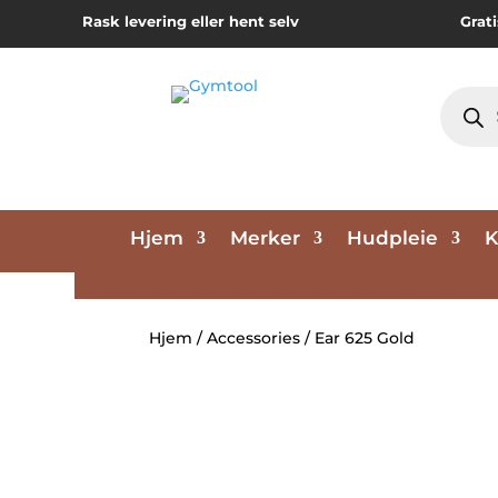
Rask levering eller hent selv
Grati
Produc
search
Hjem
Merker
Hudpleie
K
Hjem
/
Accessories
/ Ear 625 Gold