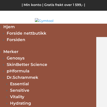
| Min konto
| Gratis frakt over 1 599,- |
Hjem
Forside nettbutikk
Kroppspleie
Forsiden
Viser 1–25 av 40 resultater
Merker
Genosys
SkinBetter Science
BODY AFTER SUN
pHformula
kr
550.00
Legg i handlekurv
Dr.Schrammek
Essential
BODY SUN LOTION SPF50+
Sensitive
kr
595.00
Legg i handlekurv
Vitality
Tilbud!
Hydrating