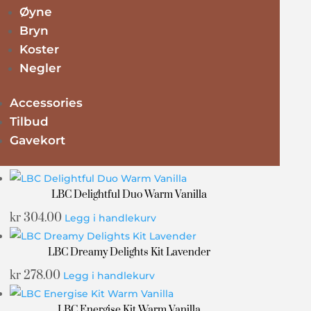
kr
Øyne
248.00
Legg i handlekurv
Bryn
LBC Cosy Up Kit Wild Fig & Cranberry
Koster
Negler
kr
552.00
Legg i handlekurv
Accessories
Tilbud
LBC Dazzling Kit Sparkling Pear & Nectarine
Blossom
Gavekort
kr
338.00
Legg i handlekurv
LBC Delightful Duo Warm Vanilla
kr
304.00
Legg i handlekurv
LBC Dreamy Delights Kit Lavender
kr
278.00
Legg i handlekurv
LBC Energise Kit Warm Vanilla