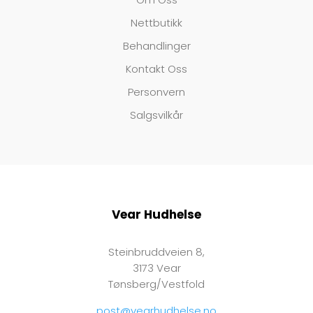
Nettbutikk
Behandlinger
Kontakt Oss
Personvern
Salgsvilkår
Vear Hudhelse
Steinbruddveien 8,
3173 Vear
Tønsberg/Vestfold
post@vearhudhelse.no