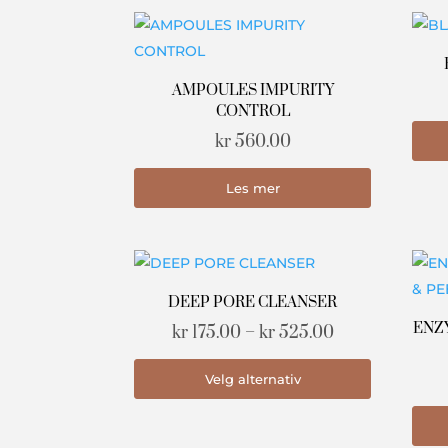
AMPOULES IMPURITY
CONTROL
kr
560.00
Les mer
DEEP PORE CLEANSER
ENZ
Prisområde:
kr
175.00
–
kr
525.00
kr 175.00
Dette
Velg alternativ
til
produktet
kr 525.00
har
flere