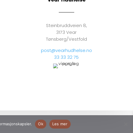
Steinbruddveien 8,
3173 Vear
Tønsberg/Vestfold
post@vearhudhelse.no
33 33 32 75
formasjonskapsler.
Ok
Les mer