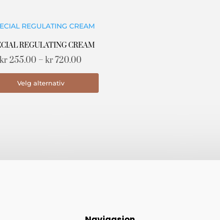
ene
ECIAL REGULATING CREAM
Prisområde:
kr
255.00
–
kr
720.00
den
kr 255.00
Dette
Velg alternativ
til
produktet
kr 720.00
har
flere
varianter.
Alternativene
kan
velges
på
produktsiden
Navigasjon