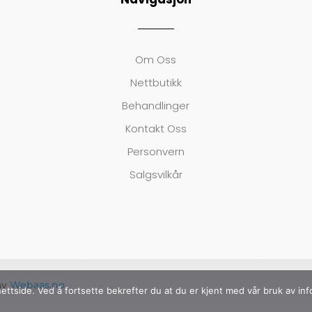
Om Oss
Nettbutikk
Behandlinger
Kontakt Oss
Personvern
Salgsvilkår
av
Webaas.no
ettside. Ved å fortsette bekrefter du at du er kjent med vår bruk av in