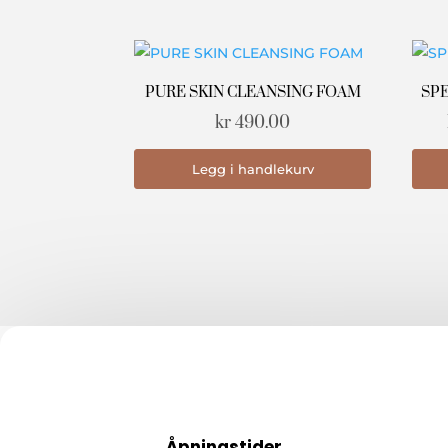
varianter.
Alternativ
kan
PURE SKIN CLEANSING FOAM
SP
velges
på
kr
490.00
produktsi
Legg i handlekurv
Åpningstider