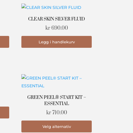
CLEAR SKIN SILVER FLUID
Prisområde:
kr
690.00
kr 385.00
Dette
Legg i handlekurv
til
produktet
kr 785.00
har
flere
varianter.
Alternativene
kan
velges
GREEN PEEL® START KIT –
på
ESSENTIAL
produktsiden
kr
710.00
Dette
Velg alternativ
produktet