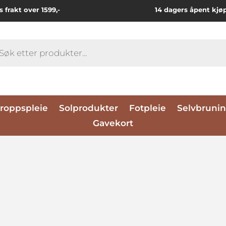
s frakt over 1599,-
14 dagers åpent kjø
ts
roppspleie
Solprodukter
Fotpleie
Selvbruni
Gavekort