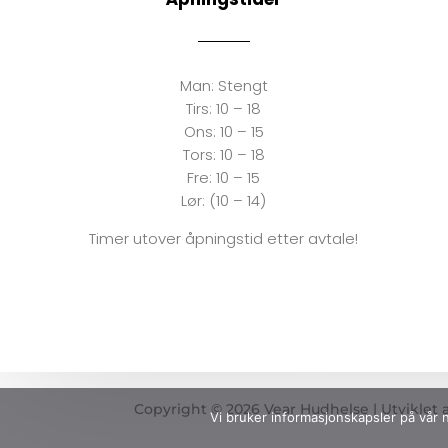
Man:
Stengt
Tirs:
10 – 18
Ons:
10 – 15
Tors: 10 – 18
Fre:
10 – 15
Lør: (10 – 14)
Timer utover åpningstid etter avtale!
Copyright © 2026 Vear Hudhelse | Utviklet 
Vi bruker informasjonskapsler på vår n