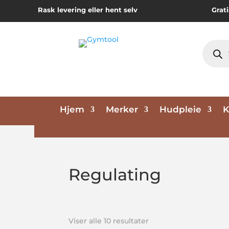
Rask levering eller hent selv
Grati
Produc
search
Hjem
Merker
Hudpleie
K
Regulating
Viser alle 10 resultater