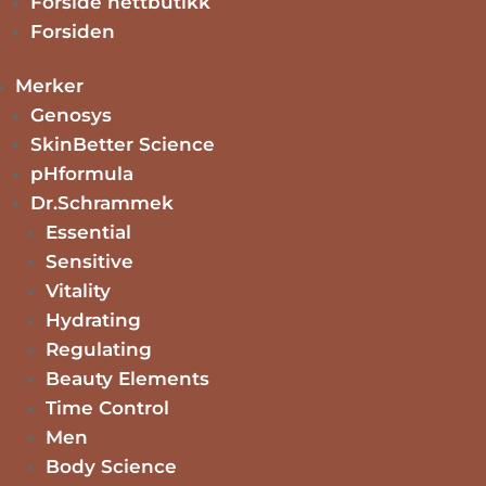
Forside nettbutikk
Forsiden
Hjem
/
Accessories
/ Ear 392 20 gold Aqua
Merker
Ear 392 20 gold Aqua
Genosys
SkinBetter Science
kr
399.00
pHformula
This jewelry is made of 925 silver or 14k gold plated copper 
3 på lager
Dr.Schrammek
Ear
Essential
392
Legg i handlekurv
Sensitive
20
Kategori:
Accessories
Vitality
gold
Bruksveiledning
Hydrating
Aqua
Ingredienser
Regulating
antall
Beauty Elements
Bruksveiledning
Time Control
Ingredienser
Men
Body Science
Relaterte produkter