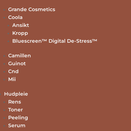
Grande Cosmetics
Coola
kr
299.00
Legg i handlekurv
Ansikt
Kropp
Bluescreen™ Digital De-Stress™
kr
249.00
Dette
Velg alternativ
Camillen
produktet
Guinot
har
flere
Cnd
kr
249.00
Legg i handlekurv
varianter.
Mii
Alternativene
Hudpleie
kan
kr
249.00
Legg i handlekurv
velges
Rens
på
Toner
produktsiden
Peeling
Serum