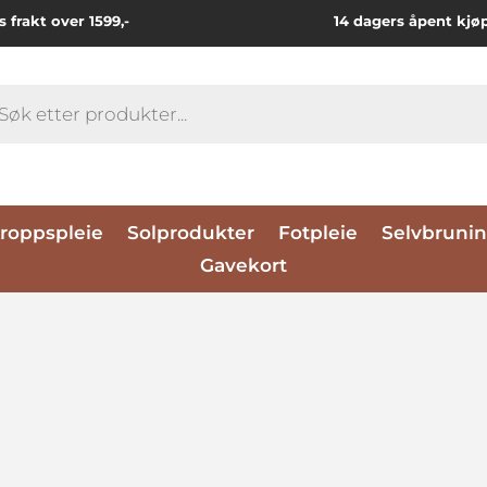
s frakt over 1599,-
14 dagers åpent kjø
ts
roppspleie
Solprodukter
Fotpleie
Selvbruni
Gavekort