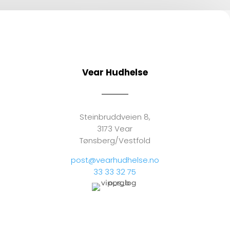
Vear Hudhelse
Steinbruddveien 8,
3173 Vear
Tønsberg/Vestfold
post@vearhudhelse.no
33 33 32 75