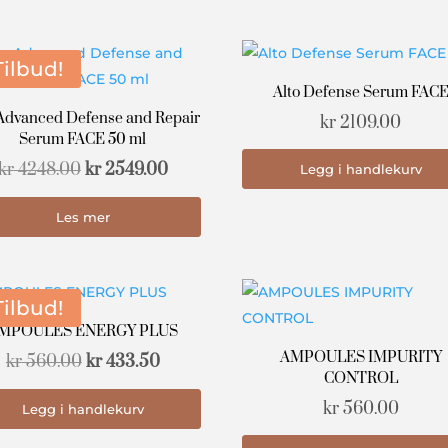
Tilbud!
Alto Defense Serum FAC
 Advanced Defense and Repair
kr
2109.00
Serum FACE 50 ml
Opprinnelig
Nåværende
kr
4248.00
kr
2549.00
Legg i handlekurv
pris
pris
Les mer
var:
er:
kr 4248.00.
kr 2549.00.
Tilbud!
MPOULES ENERGY PLUS
AMPOULES IMPURITY
Opprinnelig
Nåværende
kr
560.00
kr
433.50
CONTROL
pris
pris
kr
560.00
Legg i handlekurv
var:
er:
kr 560.00.
kr 433.50.