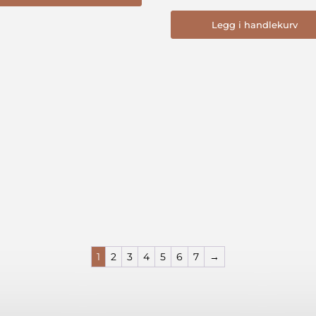
kr 2090.00.
kr 1670.00.
Legg i handlekurv
1
2
3
4
5
6
7
→