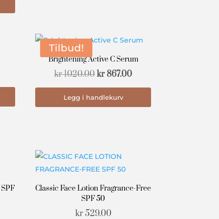
Tilbud!
Brightening Active C Serum
Prisområde:
Opprinnelig
Nåværende
kr
1020.00
kr
867.00
kr 385.00
pris
pris
Dette
Legg i handlekurv
til
var:
er:
produktet
kr 785.00
kr 1020.00.
kr 867.00.
har
flere
varianter.
Alternativene
kan
velges
r SPF
Classic Face Lotion Fragrance-Free
på
SPF 50
produktsiden
kr
529.00