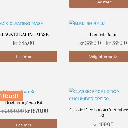
Les mer
BLACK CLEARING MASK
Blemish Balm
kr
685.00
kr
385.00
–
kr
785.00
Les mer
Velg alternativ
Tilbud!
Brightening Sun Kit
Classic Face Lotion Cucumbe
Opprinnelig
Nåværende
kr
2090.00
kr
1670.00
30
pris
pris
kr
499.00
Les mer
var:
er: