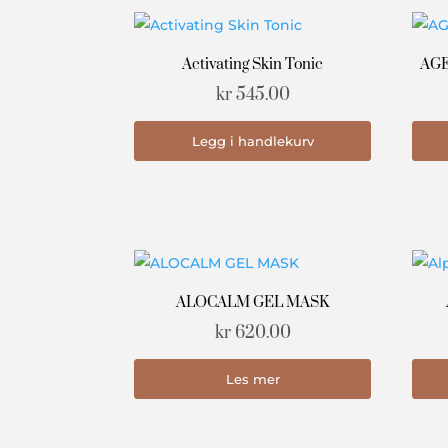
Activating Skin Tonic
AGE
kr
545.00
Legg i handlekurv
ALOCALM GEL MASK
kr
620.00
Les mer