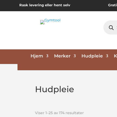
Rask levering eller hent selv
Grati
Produc
search
Hjem
Merker
Hudpleie
K
Hudpleie
Viser 1–25 av 174 resultater