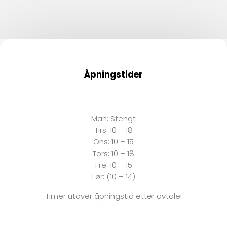
varian
Altern
kan
velge
på
produ
Åpningstider
Man:
Stengt
Tirs:
10 – 18
Ons:
10 – 15
Tors: 10 – 18
Fre:
10 – 15
Lør: (10 – 14)
Timer utover åpningstid etter avtale!