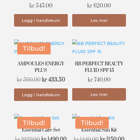
kr
545.00
kr
620.00
Legg i handlekurv
Les mer
Tilbud!
AMPOULES ENERGY
BB PERFECT BEAUTY
PLUS
FLUID SPF 15
Opprinnelig
Nåværende
kr
560.00
kr
433.50
kr
740.00
pris
pris
Les mer
Legg i handlekurv
var:
er:
kr 560.00.
kr 433.50.
Tilbud!
Tilbud!
Essential Care Set
Essential Sun Kit
Opprinnelig
Nåværende
Opprinnelig
Nåvær
kr
1929.00
kr
1490.00
kr
1440.00
kr
1150.00