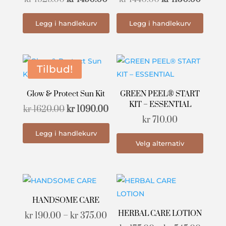
pris
pris
pris
pris
Legg i handlekurv
Legg i handlekurv
var:
er:
var:
er:
kr 1929.00.
kr 1490.00.
kr 1440.00.
kr 115
Tilbud!
Glow & Protect Sun Kit
GREEN PEEL® START
KIT – ESSENTIAL
Opprinnelig
Nåværende
kr
1620.00
kr
1090.00
kr
710.00
pris
pris
Dette
Legg i handlekurv
var:
er:
Velg alternativ
produ
kr 1620.00.
kr 1090.00.
har
flere
varian
Altern
HANDSOME CARE
kan
HERBAL CARE LOTION
Prisområde:
kr
190.00
–
kr
375.00
velge