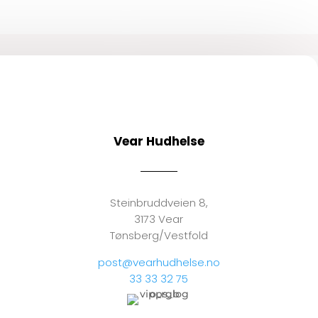
Vear Hudhelse
Steinbruddveien 8,
3173 Vear
Tønsberg/Vestfold
post@vearhudhelse.no
33 33 32 75