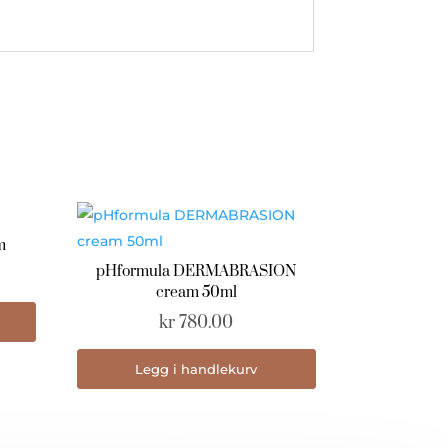
m
pHformula DERMABRASION
cream 50ml
kr
780.00
Legg i handlekurv