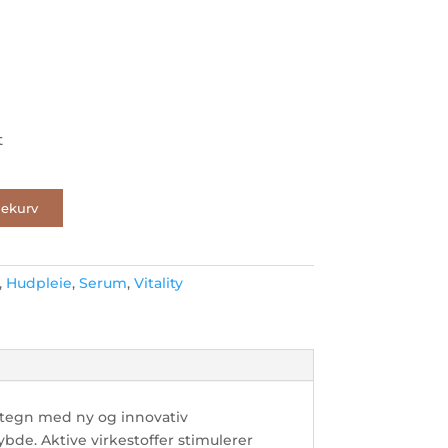
t
lekurv
,
Hudpleie
,
Serum
,
Vitality
stegn med ny og innovativ
ybde. Aktive virkestoffer stimulerer