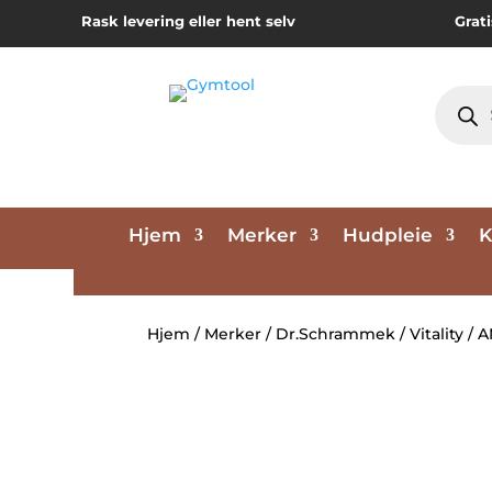
Rask levering eller hent selv
Grati
Produc
search
Hjem
Merker
Hudpleie
K
Hjem
/
Merker
/
Dr.Schrammek
/
Vitality
/ 