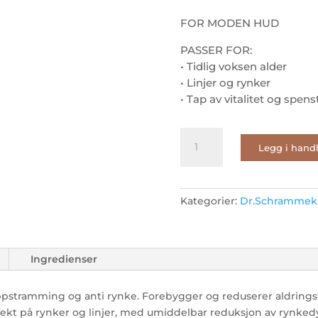
FOR MODEN HUD
PASSER FOR:
• Tidlig voksen alder
• Linjer og rynker
• Tap av vitalitet og spens
AMPOULES
Legg i hand
AGE
REFINE
antall
Kategorier:
Dr.Schrammek
Ingredienser
ppstramming og anti rynke. Forebygger og reduserer aldring
ffekt på rynker og linjer, med umiddelbar reduksjon av rynked