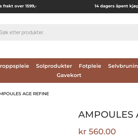
s frakt over 1599,-
14 dagers åpent kjø
ts
roppspleie
Solprodukter
Fotpleie
Selvbruni
Gavekort
AMPOULES AGE REFINE
AMPOULES 
kr
560.00