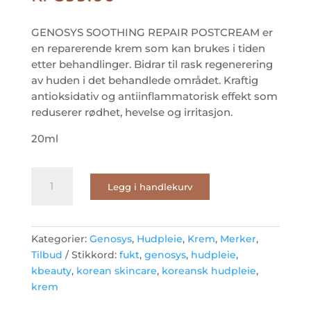
GENOSYS SOOTHING REPAIR POSTCREAM er
en reparerende krem som kan brukes i tiden
etter behandlinger. Bidrar til rask regenerering
av huden i det behandlede området. Kraftig
antioksidativ og antiinflammatorisk effekt som
reduserer rødhet, hevelse og irritasjon.
20ml
Soothing
Legg i handlekurv
Repair
Postcream
antall
Kategorier:
Genosys
,
Hudpleie
,
Krem
,
Merker
,
Tilbud
Stikkord:
fukt
,
genosys
,
hudpleie
,
kbeauty
,
korean skincare
,
koreansk hudpleie
,
krem