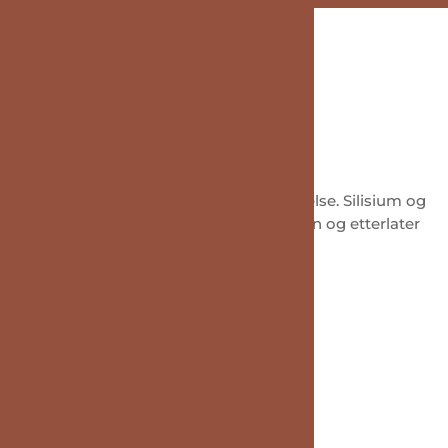
 antioksidant som sørger for unik beskyttelse. Silisium og
ende serum som penetrerer raskt inn i huden og etterlater