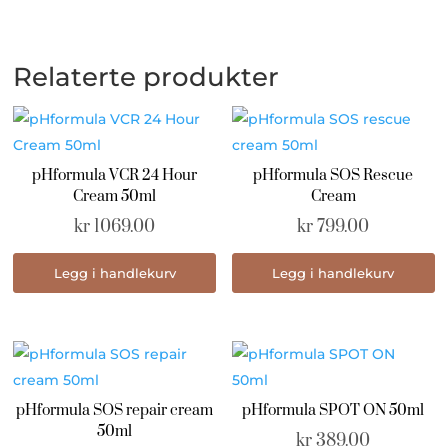
Relaterte produkter
pHformula VCR 24 Hour
pHformula SOS Rescue
Cream 50ml
Cream
kr
1069.00
kr
799.00
Legg i handlekurv
Legg i handlekurv
pHformula SOS repair cream
pHformula SPOT ON 50ml
50ml
kr
389.00