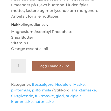
utseendet på ujevn hudtone. Huden føles
mettet, fastere og mer lysende om morgenen.
Anbefalt for alle hudtyper.
Nøkkelingredienser:
Magnesium Ascorbyl Phosphate
Shea Butter
Vitamin E
Orange essential oil
pHformula
Legg i handlekurv
Vita
C
mask
Bright
Kategorier:
Bestselgere
,
Hudpleie
,
Maske
,
Overnight
pHformula
,
pHformula
Stikkord:
ansiktsmaske
,
Mask
fuktgivende
,
fuktmaske
,
glød
,
hudpleie
,
50ml
kremmaske
,
nattmaske
antall