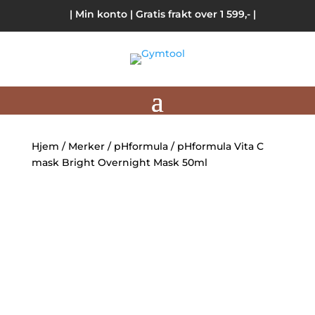
| Min konto
| Gratis frakt over 1 599,- |
Hjem
/
Merker
/
pHformula
/ pHformula Vita C
mask Bright Overnight Mask 50ml