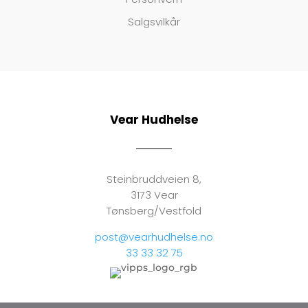
Salgsvilkår
Vear Hudhelse
Steinbruddveien 8,
3173 Vear
Tønsberg/Vestfold
post@vearhudhelse.no
33 33 32 75