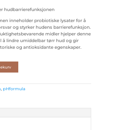
ker hudbarrierefunksjonen
n inneholder probiotiske lysater for å
orsvar og styrker hudens barrierefunksjon.
fuktighetsbevarende midler hjelper denne
 å lindre umiddelbar tørr hud og gir
oriske og antioksidante egenskaper.
lekurv
m
,
pHformula