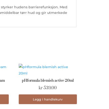
 styrker hudens barrierefunksjon. Med
 umiddelbar tørr hud og gir utmerkede
eam
pHformula blemish active 20ml
kr
539.00
Legg i handlekurv