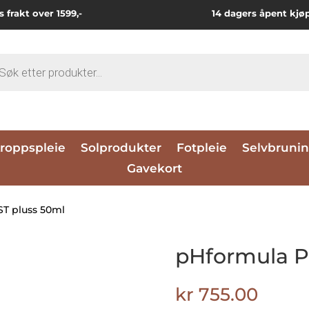
s frakt over 1599,-
14 dagers åpent kjø
ts
roppspleie
Solprodukter
Fotpleie
Selvbruni
Gavekort
T pluss 50ml
pHformula P
kr
755.00