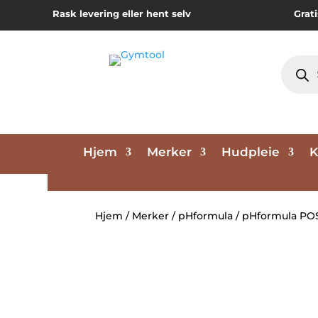
Rask levering eller hent selv
Grati
Produc
search
Hjem
Merker
Hudpleie
K
Hjem
/
Merker
/
pHformula
/ pHformula POS