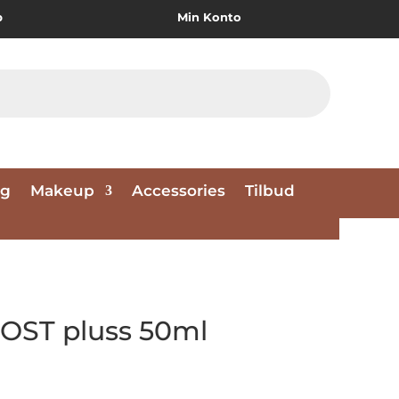
p
Min Konto
ng
Makeup
Accessories
Tilbud
OST pluss 50ml