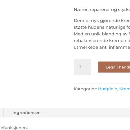
Nærer, reparerer og styr
Denne myk gjørende kreme
støtte hudens naturlige f
Med en unik blanding av 
rebalanserende kremen til
utmerkede anti inflammat
pHformula
Legg i hand
POST
pluss
50ml
antall
Kategorier:
Hudpleie
,
Kre
Ingredienser
refunksjonen.