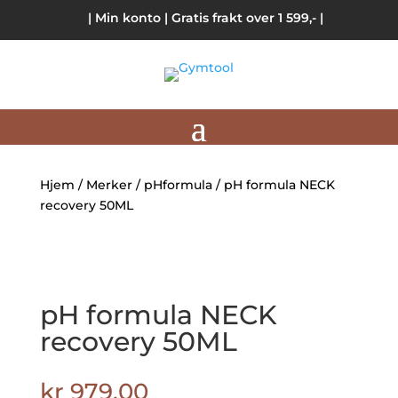
| Min konto
| Gratis frakt over 1 599,- |
Hjem
/
Merker
/
pHformula
/ pH formula NECK
recovery 50ML
pH formula NECK
recovery 50ML
kr
979.00