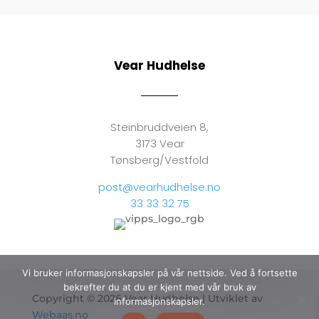
Vear Hudhelse
Steinbruddveien 8,
3173 Vear
Tønsberg/Vestfold
post@vearhudhelse.no
33 33 32 75
Vi bruker informasjonskapsler på vår nettside. Ved å fortsette
bekrefter du at du er kjent med vår bruk av
Copyright © 2026 Vear Hudhelse | Utviklet av
informasjonskapsler.
Webaas.no