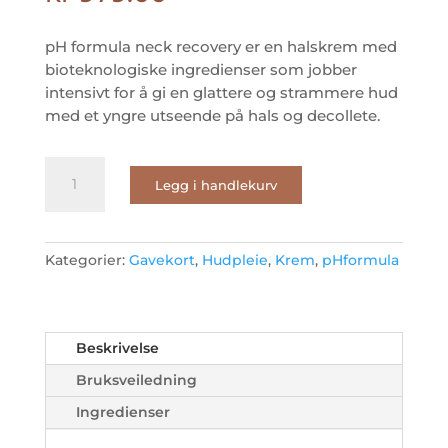
pH formula neck recovery er en halskrem med
bioteknologiske ingredienser som jobber
intensivt for å gi en glattere og strammere hud
med et yngre utseende på hals og decollete.
pH
Legg i handlekurv
formula
NECK
recovery
50ML
Kategorier:
Gavekort
,
Hudpleie
,
Krem
,
pHformula
antall
Beskrivelse
Bruksveiledning
Ingredienser