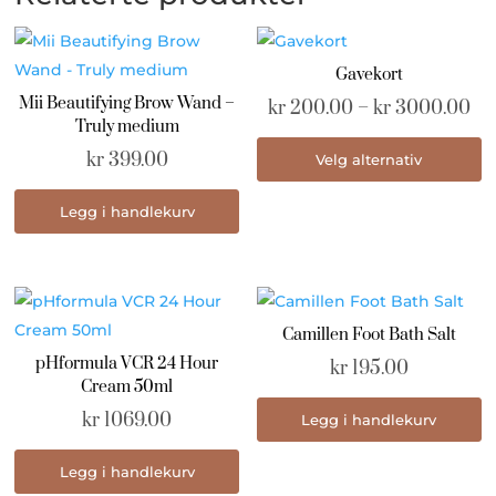
Gavekort
Mii Beautifying Brow Wand –
Pr
kr
200.00
–
kr
3000.00
Truly medium
kr
D
kr
399.00
Velg alternativ
til
p
kr
h
Legg i handlekurv
fl
va
A
k
Camillen Foot Bath Salt
v
pHformula VCR 24 Hour
p
kr
195.00
Cream 50ml
p
kr
1069.00
Legg i handlekurv
Legg i handlekurv