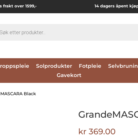
s frakt over 1599,-
14 dagers åpent kjø
ts
roppspleie
Solprodukter
Fotpleie
Selvbruni
Gavekort
eMASCARA Black
GrandeMASC
kr
369.00