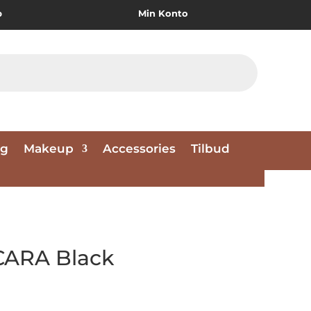
p
Min Konto
ng
Makeup
Accessories
Tilbud
ARA Black