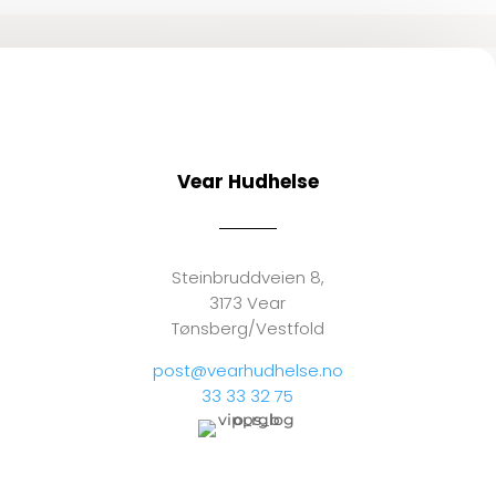
kan
velges
på
produktsiden
Vear Hudhelse
Steinbruddveien 8,
3173 Vear
Tønsberg/Vestfold
post@vearhudhelse.no
33 33 32 75