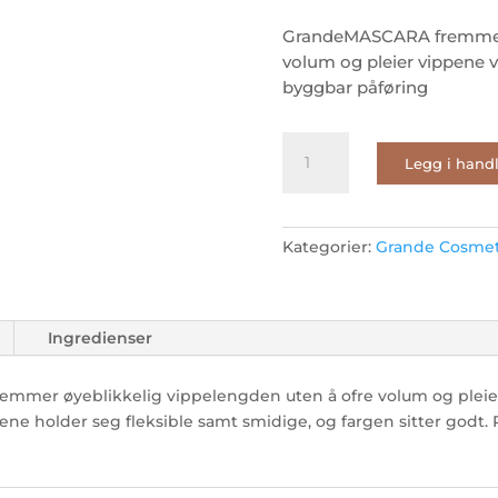
GrandeMASCARA fremmer ø
volum og pleier vippene v
byggbar påføring
GrandeMASCARA
Legg i hand
Black
antall
Kategorier:
Grande Cosmet
Ingredienser
remmer øyeblikkelig vippelengden uten å ofre volum og pleie
ene holder seg fleksible samt smidige, og fargen sitter godt.