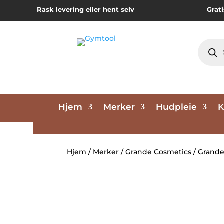
Rask levering eller hent selv
Grati
Produc
search
Hjem
Merker
Hudpleie
K
Hjem
/
Merker
/
Grande Cosmetics
/ Grand