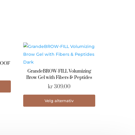
ROOF
GrandeBROW-FILL Volumizing
Brow Gel with Fibers & Peptides
kr
309.00
Dette
Velg alternativ
produktet
har
flere
varianter.
Alternativene