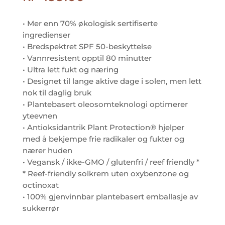
• Mer enn 70% økologisk sertifiserte
ingredienser
• Bredspektret SPF 50-beskyttelse
• Vannresistent opptil 80 minutter
• Ultra lett fukt og næring
• Designet til lange aktive dage i solen, men lett
nok til daglig bruk
• Plantebasert oleosomteknologi optimerer
yteevnen
• Antioksidantrik Plant Protection® hjelper
med å bekjempe frie radikaler og fukter og
nærer huden
• Vegansk / ikke-GMO / glutenfri / reef friendly *
* Reef-friendly solkrem uten oxybenzone og
octinoxat
• 100% gjenvinnbar plantebasert emballasje av
sukkerrør