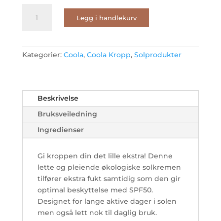
Classic
Legg i handlekurv
Body
Lotion
Guava
Mango
Kategorier:
Coola
,
Coola Kropp
,
Solprodukter
SPF
50
antall
Beskrivelse
Bruksveiledning
Ingredienser
Gi kroppen din det lille ekstra! Denne
lette og pleiende økologiske solkremen
tilfører ekstra fukt samtidig som den gir
optimal beskyttelse med SPF50.
Designet for lange aktive dager i solen
men også lett nok til daglig bruk.