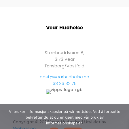
Vear Hudhelse
Steinbruddveien 8,
3173 Vear
Tønsberg/Vestfold
post@vearhudhelse.no
33 33 32 75
Vi bruker informasjonskapsler på vår nettside. Ved å fortsette
bekrefter du at du er kjent med vår bruk av
Copyright © 2026 Vear Hudhelse | Utviklet av
informasjonskapsler.
Webaas.no