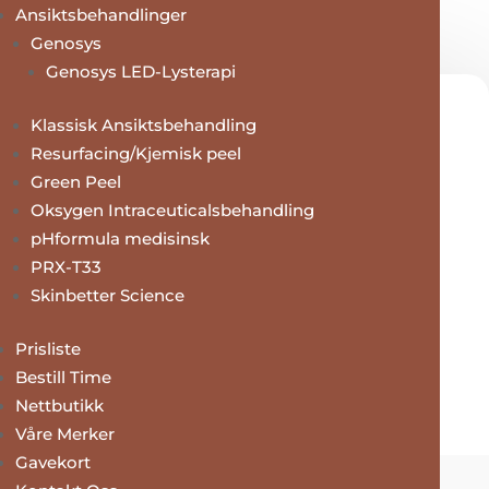
Ansiktsbehandlinger
Genosys
Kjøp Gavekort her
Genosys LED-Lysterapi
Klassisk Ansiktsbehandling
Åpningstider
Resurfacing/Kjemisk peel
Green Peel
Man:
Stengt
Oksygen Intraceuticalsbehandling
Tirs:
10 – 18
pHformula medisinsk
Ons:
10 – 15
PRX-T33
Tors: 10 – 18
Skinbetter Science
Fre:
10 – 15
Lør: (10 – 14)
Prisliste
Timer utover åpningstid etter avtale!
Bestill Time
Nettbutikk
Våre Merker
Gavekort