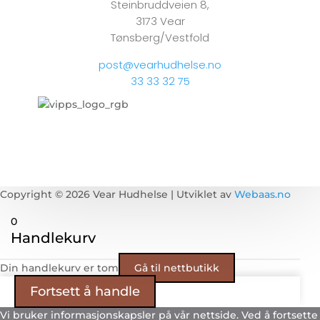
Steinbruddveien 8,
3173 Vear
Tønsberg/Vestfold
post@vearhudhelse.no
33 33 32 75
Copyright © 2026 Vear Hudhelse | Utviklet av
Webaas.no
0
Handlekurv
Din handlekurv er tom
Gå til nettbutikk
Fortsett å handle
Vi bruker informasjonskapsler på vår nettside. Ved å fortsette