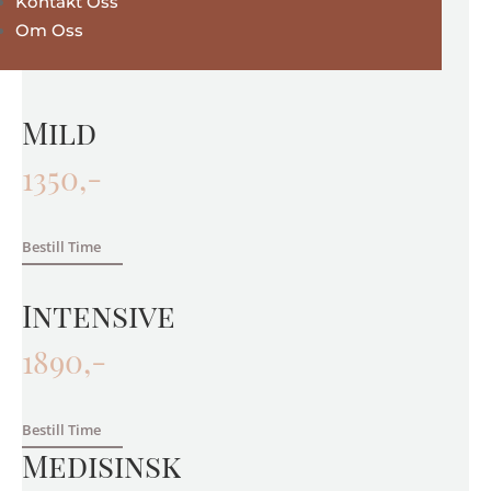
Medisinske
Kontakt Oss
Om Oss
behandlinger
Mild
1350,-
Bestill Time
Intensive
1890,-
Bestill Time
Medisinsk