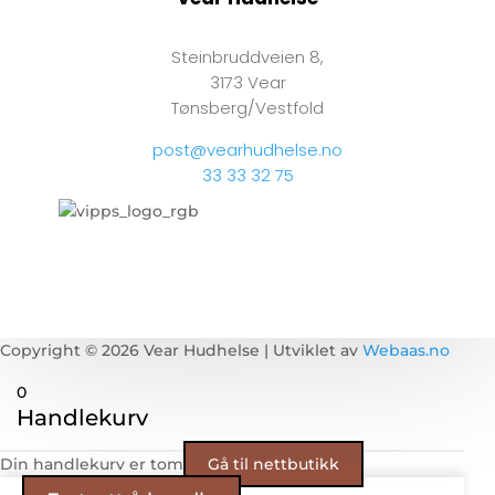
Steinbruddveien 8,
3173 Vear
Tønsberg/Vestfold
post@vearhudhelse.no
33 33 32 75
Copyright © 2026 Vear Hudhelse | Utviklet av
Webaas.no
0
Handlekurv
Din handlekurv er tom
Gå til nettbutikk