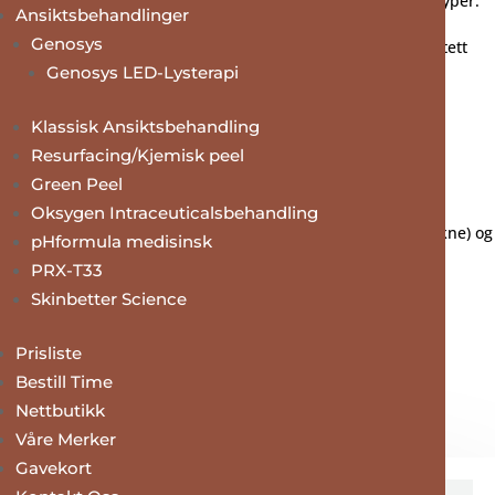
tilpasset ulike hudtilstander slik at den passer for alle hudtyper.
Ansiktsbehandlinger
Genosys
For å oppnå optimale resultater er det helt nødvendig med tett
Genosys LED-Lysterapi
oppfølging og riktige hjemmeprodukter.
pH formula MD og TCA touch tilbyr hjemmeprodukter som
Klassisk Ansiktsbehandling
forbereder huden i forkant av behandlingene, og øker
Resurfacing/Kjemisk peel
Green Peel
helingsevnen etter behandling.
Oksygen Intraceuticalsbehandling
Hjemmeproduktene er delt inn i hudtilstandene AGE, AC (akne) og
pHformula medisinsk
MELA (pigmentering) og CR (kronisk rødhet/rosacea).
PRX-T33
Skinbetter Science
Prisliste
Bestill Time
Nettbutikk
Våre Merker
Gavekort