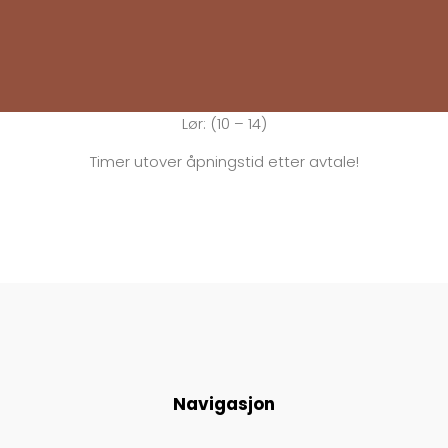
Man:
Stengt
Tirs:
10 – 18
Ons:
10 – 15
Tors: 10 – 18
Fre:
10 – 15
Lør: (10 – 14)
Timer utover åpningstid etter avtale!
Navigasjon