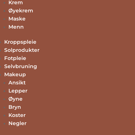
Krem
Øyekrem
Maske
kr
999.00
Legg i handlekurv
Menn
Kroppspleie
kr
1589.00
Legg i handlekurv
Solprodukter
Fotpleie
Selvbruning
kr
1069.00
Makeup
Legg i handlekurv
Ansikt
Lepper
Øyne
Bryn
Koster
Negler