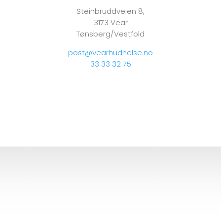
Steinbruddveien 8,
3173 Vear
Tønsberg/Vestfold
post@vearhudhelse.no
33 33 32 75