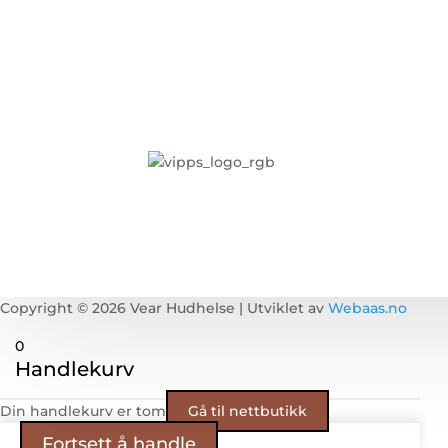
Copyright © 2026 Vear Hudhelse | Utviklet av
Webaas.no
0
Handlekurv
Din handlekurv er tom
Gå til nettbutikk
Fortsett å handle