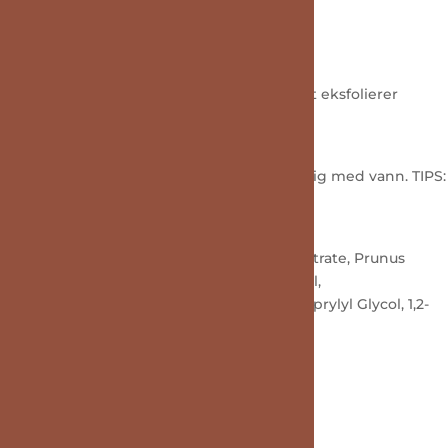
en. Inneholder små vokskuler som skånsomt eksfolierer
ansiktet. Unngå øyepartiet og rens grundig med vann. TIPS:
ite, Cetearyl Alcohol, Glyceryl Stearate Citrate, Prunus
tate, Stearic Acid, Palmitic Acid, Tocopherol,
, Parfum (Fragrance), Disodium EDTA, Caprylyl Glycol, 1,2-