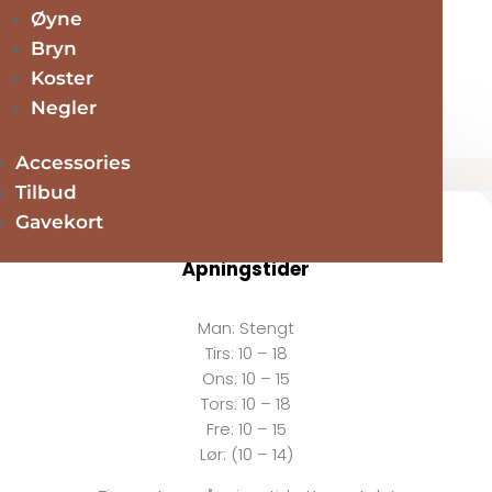
Øyne
pH formula H.A.N.D. perfection cream 50ml
Bryn
kr
389.00
Legg i handlekurv
Koster
Negler
LBC Restore Collection Warm Vanilla
kr
444.00
Legg i handlekurv
Accessories
Tilbud
Gavekort
Åpningstider
Man:
Stengt
Tirs:
10 – 18
Ons:
10 – 15
Tors: 10 – 18
Fre:
10 – 15
Lør: (10 – 14)