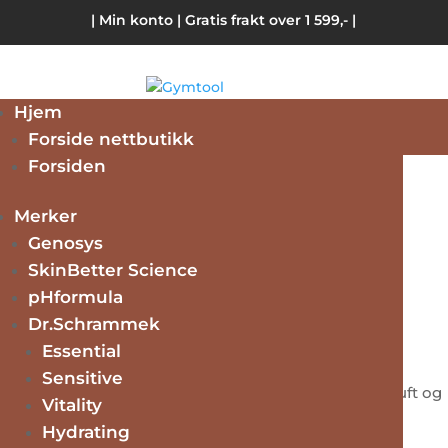
| Min konto
| Gratis frakt over 1 599,- |
Hjem
Forside nettbutikk
Forsiden
Hjem
/
Merker
/
Cnd
/ Offly Fast Remover CND
Merker
Offly Fast Remover CND
Genosys
SkinBetter Science
pHformula
kr
219.00
Dr.Schrammek
Essential
Produktfjerner som inneholder Aceton,
Sensitive
Macadamianøttolje og vitamin E. Har en behagelig duft og
Vitality
tørker ikke ut negler eller hud.
Hydrating