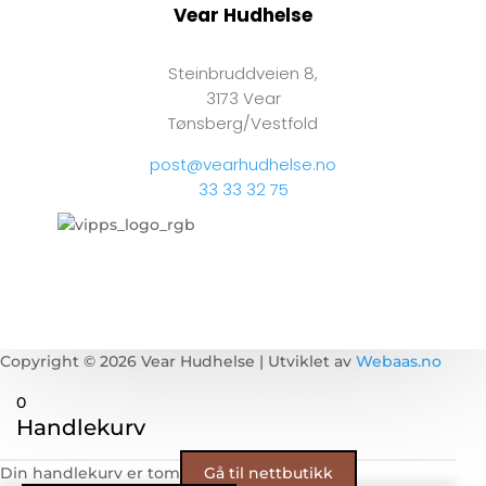
Vear Hudhelse
Steinbruddveien 8,
3173 Vear
Tønsberg/Vestfold
post@vearhudhelse.no
33 33 32 75
Copyright © 2026 Vear Hudhelse | Utviklet av
Webaas.no
0
Handlekurv
Din handlekurv er tom
Gå til nettbutikk