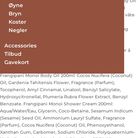
hver gang du dusjer, etterfulgt av Frangipani Monoi Body Oil
Øyne
på fuktig hud. Bruk (PÅFØRING): Påfør Frangipani Monoi
Bryn
Shower Cream i dusjen. Klem ut en myntstor mengde i våte
Koster
hender og masser over kroppen før du skyller av. Etter
dusjen, påfør Frangipani Monoi Body Oil på fuktig hud og
Negler
masser over hele kroppen. Vær oppmerksom på at
Frangipani Monoi Body Oil kan stivne ved lavere
Accessories
temperaturer. Sett flasken i en bolle med varmt vann for å
Tilbud
gjøre den flytende og silkemyk igjen.
Gavekort
Ingredienser
Frangipani Monoi Body Oil 200ml: Cocos Nucifera (Coconut)
Oil, Gardenia Tahitensis Flower, Fragrance (Parfum),
Tocopherol, Amyl Cinnamal, Linalool, Benzyl Salicylate,
Hydroxycitronellal, Plumeria Rubra Flower Extract, Benzyl
Benzoate. Frangipani Monoi Shower Cream 200ml:
Aqua/Water/Eau, Glycerin, Coco-Betaine, Sesamum Indicum
(Sesame) Seed Oil, Ammonium Lauryl Sulfate, Fragrance
(Parfum), Cocos Nucifera (Coconut) Oil, Phenoxyethanol,
Xanthan Gum, Carbomer, Sodium Chloride, Polyquaternium-