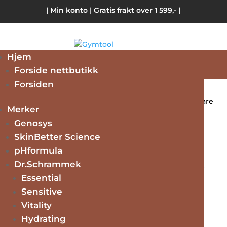
| Min konto
| Gratis frakt over 1 599,- |
Hjem
Forside nettbutikk
Forsiden
Hjem
/
Kroppspleie
/ Body Wonders- Frangipani Bodycare
Merker
Duo
Genosys
Tilbud!
SkinBetter Science
pHformula
Dr.Schrammek
Body Wonders- Frangipani
Essential
Bodycare Duo
Sensitive
Vitality
Hydrating
Opprinnelig
Nåværende
kr
1348.00
kr
639.00