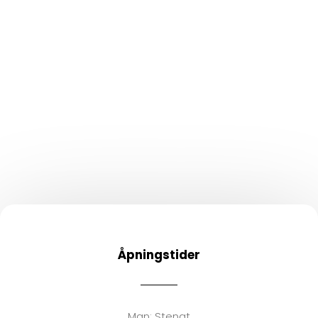
Åpningstider
Man:
Stengt