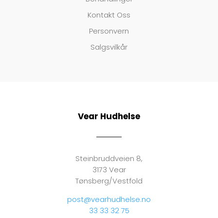
Kontakt Oss
Personvern
Salgsvilkår
Vear Hudhelse
Steinbruddveien 8,
3173 Vear
Tønsberg/Vestfold
post@vearhudhelse.no
33 33 32 75